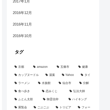
2017年1月
2016年12月
2016年11月
2016年10月
タグ
京都
amazon
五條市
健康
カップヌードル
湯葉
Yahoo
タイ
ラーメン
水族館
仙台市
分解
食べ歩き
恋みくじ
弘法大師
ふとん太鼓
御霊信仰
ハイキング
展覧会
ごぶごぶ
トリビア
フォー