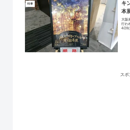
キ
時事
本
大阪
行わ
4/2
スポ