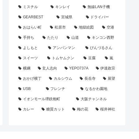
ミスチル
キンレイ
無線LAN子機
GEARBEST
宮城県
ドライバー
おはらい町
松原市
地獄絵図
空港
手持ち
たたり
山道
キンコン西野
よしもと
アンパンマン
びんづるさん
スイーツ
トムヤムクン
豆腐
嵐
横綱
玄人志向
YEPO737A
伊達政宗
おかげ横丁
カルシウム
長岳寺
展望
USB
フレンチ
なるかわ園地
イオンモール堺鉄炮町
大阪チャンネル
カレー
糖質カット
梅の花
桜井神社