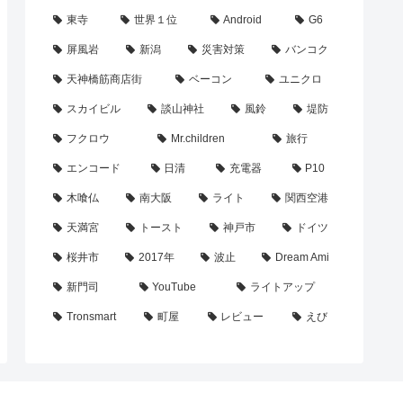
東寺
世界１位
Android
G6
屏風岩
新潟
災害対策
バンコク
天神橋筋商店街
ベーコン
ユニクロ
スカイビル
談山神社
風鈴
堤防
フクロウ
Mr.children
旅行
エンコード
日清
充電器
P10
木喰仏
南大阪
ライト
関西空港
天満宮
トースト
神戸市
ドイツ
桜井市
2017年
波止
Dream Ami
新門司
YouTube
ライトアップ
Tronsmart
町屋
レビュー
えび