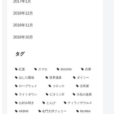
2017年1月
2016年12月
2016年11月
2016年10月
タグ
紅葉
スマホ
docomo
兵庫
ほしだ園地
世界遺産
ダイソー
ロープウェイ
コロッケ
古民家
ライトダウン
ビタミンD
大化の改新
お好み焼き
とんび
ティラノサウルス
AKB48
名門大洋フェリー
McAfee