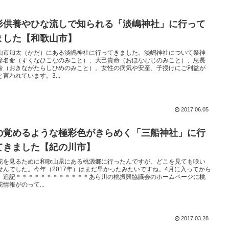
形供養やひな流しで知られる「淡嶋神社」に行って
ました【和歌山市】
山市加太（かだ）にある淡嶋神社に行ってきました。淡嶋神社について祭神
彦名命（すくなひこなのみこと）、大己貴命（おほなむじのみこと）、息長
命（おきながたらしひめのみこと）。女性の病気や安産、子授けにご利益が
と言われています。3...
2017.06.05
の覚めるような極彩色がきらめく「三船神社」に行
てきました【紀の川市】
花を見るために和歌山県にある桃源郷に行ったんですが、どこを見ても咲い
せんでした。今年（2017年）はまだ早かったみたいですね。4月に入ってから
。追記＊＊＊＊＊＊＊＊＊＊＊＊あら川の桃振興協議会のホームページに桃
情報がのって...
2017.03.28