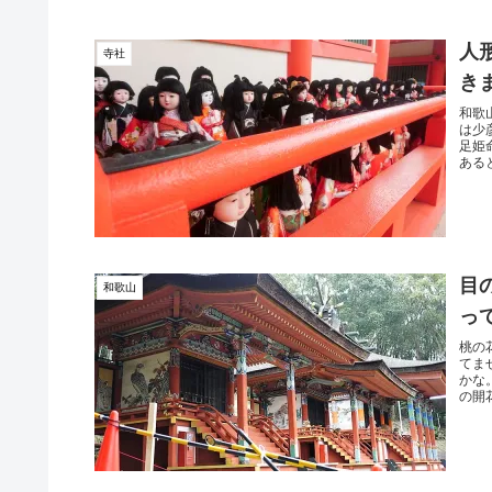
人
寺社
き
和歌
は少
足姫
ある
目
和歌山
っ
桃の
てま
かな
の開花