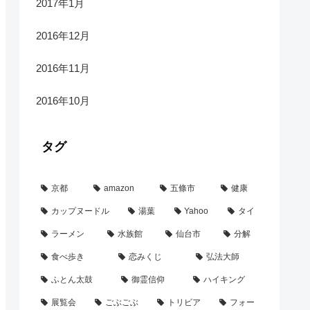
2017年1月
2016年12月
2016年11月
2016年10月
タグ
京都
amazon
五條市
健康
カップヌードル
湯葉
Yahoo
タイ
ラーメン
水族館
仙台市
分解
食べ歩き
恋みくじ
弘法大師
ふとん太鼓
御霊信仰
ハイキング
展覧会
ごぶごぶ
トリビア
フォー