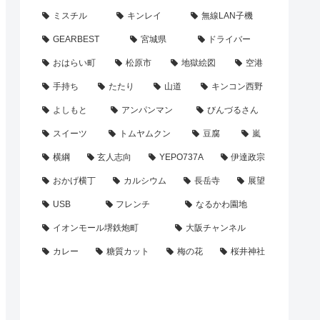
ミスチル
キンレイ
無線LAN子機
GEARBEST
宮城県
ドライバー
おはらい町
松原市
地獄絵図
空港
手持ち
たたり
山道
キンコン西野
よしもと
アンパンマン
びんづるさん
スイーツ
トムヤムクン
豆腐
嵐
横綱
玄人志向
YEPO737A
伊達政宗
おかげ横丁
カルシウム
長岳寺
展望
USB
フレンチ
なるかわ園地
イオンモール堺鉄炮町
大阪チャンネル
カレー
糖質カット
梅の花
桜井神社