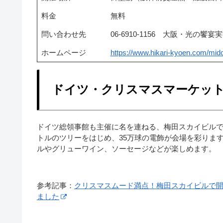
料金
無料
問い合わせ先
06-6910-1156 大阪・光の饗
ホームページ
https://www.hikari-kyoen.com/mido
ドイツ・クリスマスマーケット大
ドイツ総領事館も主催に名を連ねる、梅田スカイビルで
トルのツリーをはじめ、35万球の電飾が会場を彩りま
ルやグリューワイン、ソーセージなどが楽しめます。
参考記事：
クリスマスムード満点！梅田スカイビルで開
ました