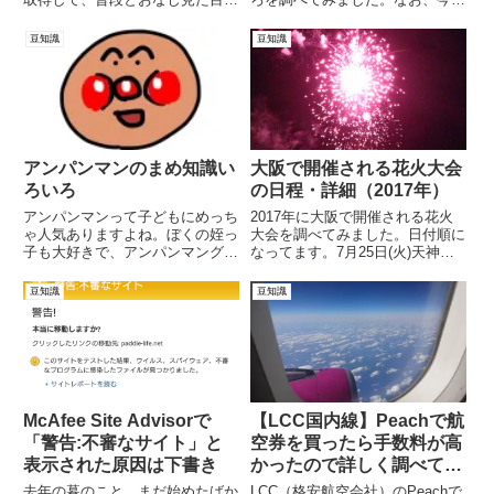
記事を...
は「茨木辯天花火大会」「岸和...
豆知識
豆知識
アンパンマンのまめ知識い
大阪で開催される花火大会
ろいろ
の日程・詳細（2017年）
アンパンマンって子どもにめっち
2017年に大阪で開催される花火
ゃ人気ありますよね。ぼくの姪っ
大会を調べてみました。日付順に
子も大好きで、アンパンマングッ
なってます。7月25日(火)天神祭
ズをいろいろ買った覚えがあり
奉納花火時間19:30～...
ま...
豆知識
豆知識
McAfee Site Advisorで
【LCC国内線】Peachで航
「警告:不審なサイト」と
空券を買ったら手数料が高
表示された原因は下書き
かったので詳しく調べてみ
ました
去年の暮のこと、まだ始めたばか
LCC（格安航空会社）のPeachで