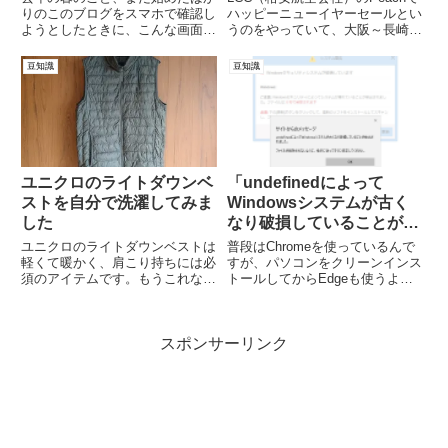
りのこのブログをスマホで確認し
ハッピーニューイヤーセールとい
ようとしたときに、こんな画面が
うのをやっていて、大阪～長崎が
出てきました。 いやいや、そ
片道2490円、大阪～沖...
ん...
豆知識
豆知識
ユニクロのライトダウンベ
「undefinedによって
ストを自分で洗濯してみま
Windowsシステムが古く
した
なり破損していることが検
出されました。」というメ
ユニクロのライトダウンベストは
普段はChromeを使っているんで
ッセージが表示されたとき
軽くて暖かく、肩こり持ちには必
すが、パソコンをクリーンインス
須のアイテムです。もうこれなし
トールしてからEdgeも使うよう
の対処法
では冬を越せないといってもい
になりました。Edgeは...
い...
スポンサーリンク