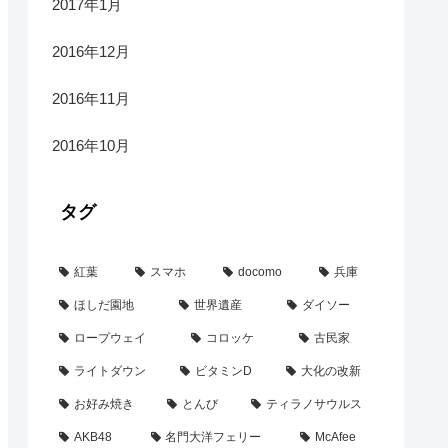
2017年1月
2016年12月
2016年11月
2016年10月
タグ
紅葉
スマホ
docomo
兵庫
ほしだ園地
世界遺産
ダイソー
ロープウェイ
コロッケ
古民家
ライトダウン
ビタミンD
大化の改新
お好み焼き
とんび
ティラノサウルス
AKB48
名門大洋フェリー
McAfee