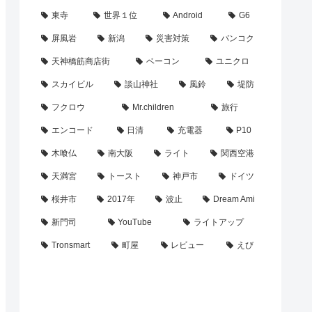
東寺
世界１位
Android
G6
屏風岩
新潟
災害対策
バンコク
天神橋筋商店街
ベーコン
ユニクロ
スカイビル
談山神社
風鈴
堤防
フクロウ
Mr.children
旅行
エンコード
日清
充電器
P10
木喰仏
南大阪
ライト
関西空港
天満宮
トースト
神戸市
ドイツ
桜井市
2017年
波止
Dream Ami
新門司
YouTube
ライトアップ
Tronsmart
町屋
レビュー
えび