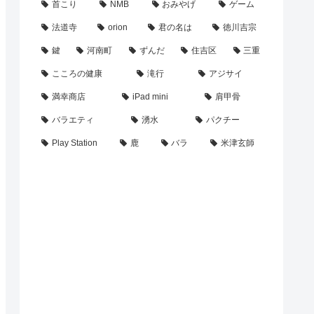
首こり
NMB
おみやげ
ゲーム
法道寺
orion
君の名は
徳川吉宗
鍵
河南町
ずんだ
住吉区
三重
こころの健康
滝行
アジサイ
満幸商店
iPad mini
肩甲骨
バラエティ
湧水
パクチー
Play Station
鹿
バラ
米津玄師