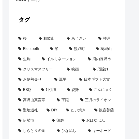
タグ
桜
和歌山
あじさい
神戸
Bluetooth
船
熊取町
葛城山
生駒
イルミネーション
河内長野市
クリスマスツリー
映画
厄除け
お伊勢参り
源平
日本ギフト大賞
BBQ
針供養
姿勢
こんにゃく
高野山真言宗
宇陀
三月のライオン
聖地巡礼
DIY
たい焼き
観音菩薩
伊勢市
須磨
おはなはん
しらとりの郷
ひな流し
キーボード