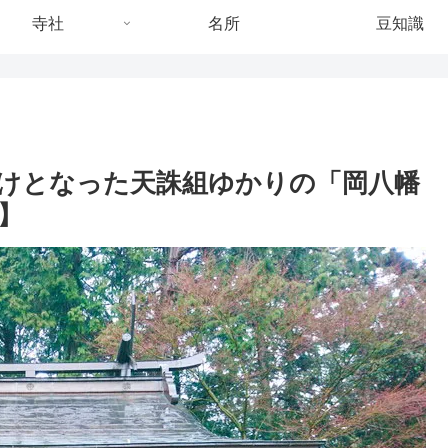
寺社
名所
豆知識
けとなった天誅組ゆかりの「岡八幡
】