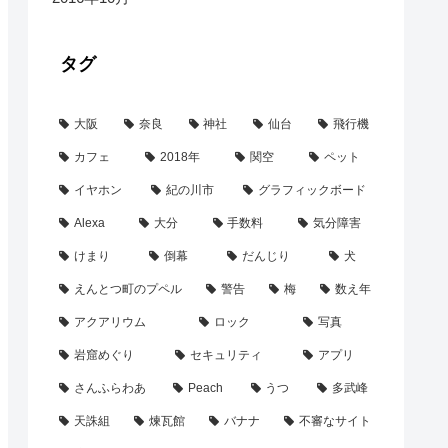
タグ
大阪
奈良
神社
仙台
飛行機
カフェ
2018年
関空
ペット
イヤホン
紀の川市
グラフィックボード
Alexa
大分
手数料
気分障害
けまり
倒幕
だんじり
犬
えんとつ町のプペル
警告
梅
数え年
アクアリウム
ロック
写真
岩窟めぐり
セキュリティ
アプリ
さんふらわあ
Peach
うつ
多武峰
天誅組
煉瓦館
バナナ
不審なサイト