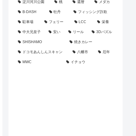
淀川河川公園
桃
還暦
メダカ
B-DASH
牡丹
フィッシング詐欺
駐車場
フェリー
LCC
栄養
中大兄皇子
安い
リール
3Dパズル
SHISHAMO
焼きカレー
ドコモあんしんスキャン
八幡市
厄年
MWC
イチョウ