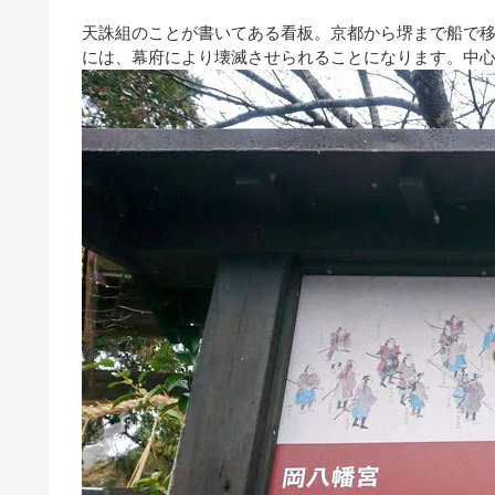
天誅組のことが書いてある看板。京都から堺まで船で
には、幕府により壊滅させられることになります。中心